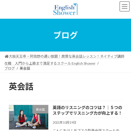
コ
ナ
ン
ビ
テ
ゲ
ン
ー
ツ
シ
へ
ョ
ブログ
ス
ン
キ
に
ッ
移
プ
動
大阪天王寺・阿倍野の通い放題！良質な英会話レッスン！ネイティブ講師
在籍 入門から上級まで満足するスクール English Shower
ブログ
英会話
英会話
英語のリスニングのコツは？｜５つの
英会話
ステップでリスニング力が向上する！
2021年10月19日
こんにちは！サブスク型英会話スクールの