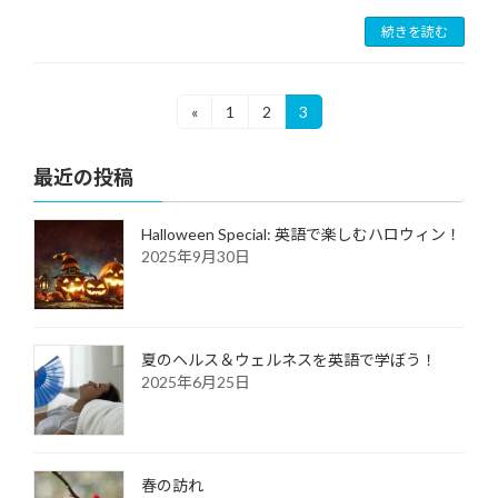
続きを読む
投
«
1
2
3
固
固
固
定
定
定
稿
ペ
ペ
ペ
最近の投稿
ー
ー
ー
の
ジ
ジ
ジ
ペ
Halloween Special: 英語で楽しむハロウィン！
ー
2025年9月30日
ジ
送
夏のヘルス＆ウェルネスを英語で学ぼう！
り
2025年6月25日
春の訪れ