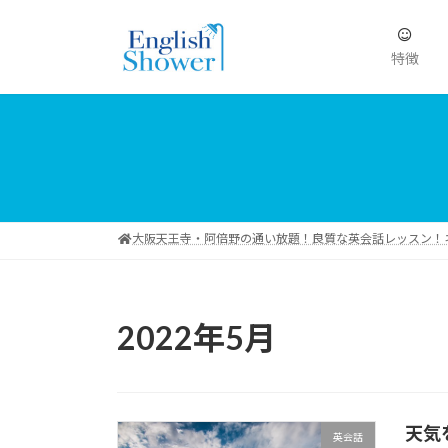
コ
ナ
ン
ビ
テ
ゲ
特徴
ン
ー
ツ
シ
へ
ョ
ス
ン
キ
に
ッ
移
プ
動
大阪天王寺・阿倍野の通い放題！良質な英会話レッスン！ネイテ
2022年5月
天気
英会話