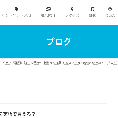
料金・ﾌﾟﾗﾝ・ﾚﾍﾞﾙ
講師紹介
アクセス
SNS
Q＆A
Instagram
ブログ
YOUTUBE
ィブ講師在籍 入門から上級まで満足するスクール English Shower
ブログ
を英語で言える？