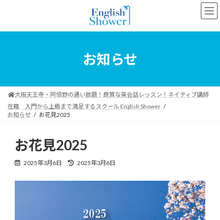
コ
ナ
ン
ビ
テ
ゲ
ン
ー
ツ
シ
へ
ョ
お知らせ
ス
ン
キ
に
ッ
移
プ
動
大阪天王寺・阿倍野の通い放題！良質な英会話レッスン！ネイティブ講師
在籍 入門から上級まで満足するスクール English Shower
お知らせ
お花見2025
お花見2025
最
2025年3月6日
2025年3月6日
終
更
新
日
時
: