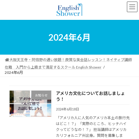
コ
ナ
ン
ビ
テ
ゲ
ン
ー
ツ
シ
へ
ョ
2024年6月
ス
ン
キ
に
ッ
移
プ
動
大阪天王寺・阿倍野の通い放題！良質な英会話レッスン！ネイティブ講師
在籍 入門から上級まで満足するスクール English Shower
2024年6月
アメリカ文化についてお話しましょ
お知らせ
う！
2024年6月18日
「アメリカ人に人気のアメリカ本土の旅行先
はどこ！？」「実際のところ、ヒッチハイ
クってどうなの！？」 担当講師はアメリカ
カリフォルニア州出身。質問を募集しま