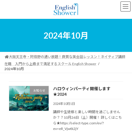
コ
ナ
ン
ビ
テ
ゲ
ン
ー
ツ
シ
へ
ョ
2024年10月
ス
ン
キ
に
ッ
移
プ
動
大阪天王寺・阿倍野の通い放題！良質な英会話レッスン！ネイティブ講師
在籍 入門から上級まで満足するスクール English Shower
2024年10月
ハロウィンパーティ開催します
お知らせ
★2024
2024年10月1日
講師や生徒様と楽しい時間を過ごしません
か？？10月26日（土）開催！ 詳しくはこち
ら★https://select-type.com/ev/?
ev=eR_Vjwtk2jY