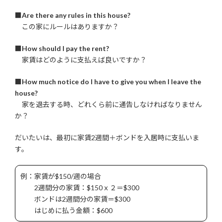
■
Are there any rules in this house?
この家にルールはありますか？
■
How should I pay the rent?
家賃はどのように支払えば良いですか？
■
How much notice do I have to give you when I leave the
house?
家を退去する時、どれくら前に通告しなければなりません
か？
だいたいは、最初に家賃2週間＋ボンドを入居時に支払いま
す。
例：家賃が$150/週の場合
2週間分の家賃：$150ｘ２＝$300
ボンドは2週間分の家賃＝$300
はじめに払う金額：$600