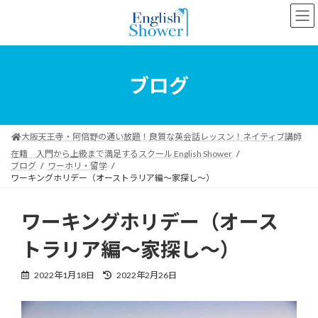
コ
ナ
ン
ビ
テ
ゲ
ン
ー
ツ
シ
へ
ョ
ブログ
ス
ン
キ
に
ッ
移
プ
動
大阪天王寺・阿倍野の通い放題！良質な英会話レッスン！ネイティブ講師
在籍 入門から上級まで満足するスクール English Shower
ブログ
ワーホリ・留学
ワーキングホリデー（オーストラリア編～家探し～）
ワーキングホリデー（オース
トラリア編～家探し～）
最
2022年1月18日
2022年2月26日
終
更
新