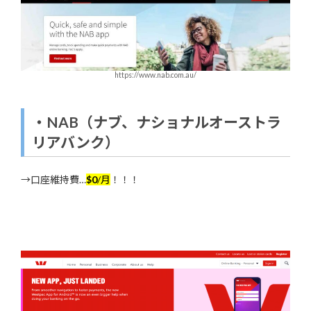
https://www.nab.com.au/
・
NAB
（ナブ、ナショナルオーストラ
リアバンク）
→口座維持費…
$0
/月
！！！