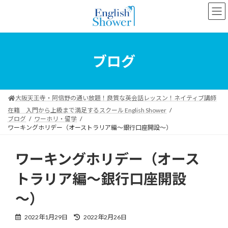
コ
ナ
ン
ビ
テ
ゲ
ン
ー
ツ
シ
へ
ョ
ブログ
ス
ン
キ
に
ッ
移
プ
動
大阪天王寺・阿倍野の通い放題！良質な英会話レッスン！ネイティブ講師
在籍 入門から上級まで満足するスクール English Shower
ブログ
ワーホリ・留学
ワーキングホリデー（オーストラリア編～銀行口座開設～）
ワーキングホリデー（オース
トラリア編～銀行口座開設
～）
最
2022年1月29日
2022年2月26日
終