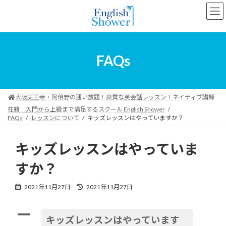
コ
ナ
ン
ビ
テ
ゲ
ン
ー
ツ
シ
へ
ョ
FAQs
ス
ン
キ
に
ッ
移
プ
動
大阪天王寺・阿倍野の通い放題！良質な英会話レッスン！ネイティブ講師
在籍 入門から上級まで満足するスクール English Shower
FAQs
レッスンについて
キッズレッスンはやっていますか？
キッズレッスンはやっていま
すか？
最
2021年11月27日
2021年11月27日
終
更
A
新
キッズレッスンはやっています
日