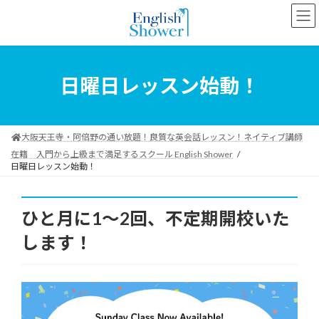
コ
ナ
ン
ビ
テ
ゲ
ン
ー
ツ
シ
へ
ョ
日曜日レッスン始動！
ス
ン
キ
に
ッ
移
プ
動
大阪天王寺・阿倍野の通い放題！良質な英会話レッスン！ネイティブ講師
在籍 入門から上級まで満足するスクール English Shower
日曜日レッスン始動！
ひと月に1～2回、不定期開校いた
します！